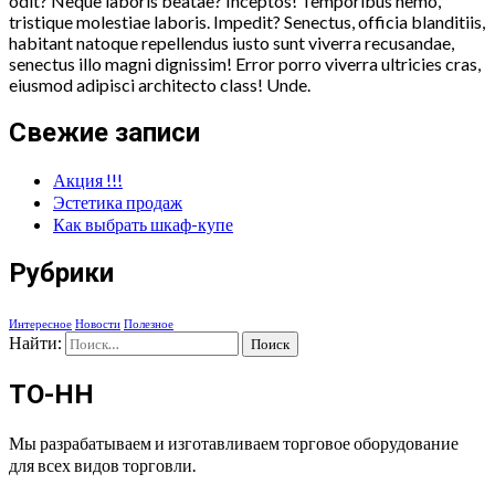
odit? Neque laboris beatae? Inceptos! Temporibus nemo,
tristique molestiae laboris. Impedit? Senectus, officia blanditiis,
habitant natoque repellendus iusto sunt viverra recusandae,
senectus illo magni dignissim! Error porro viverra ultricies cras,
eiusmod adipisci architecto class! Unde.
Свежие записи
Акция !!!
Эстетика продаж
Как выбрать шкаф-купе
Рубрики
Интересное
Новости
Полезное
Найти:
ТО-НН
Мы разрабатываем и изготавливаем торговое оборудование
для всех видов торговли.