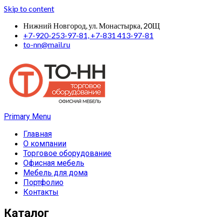
Skip to content
Нижний Новгород, ул. Монастырка, 20Щ
+7-920-253-97-81, +7-831 413-97-81
to-nn@mail.ru
Primary Menu
Главная
О компании
Торговое оборудование
Офисная мебель
Мебель для дома
Портфолио
Контакты
Каталог