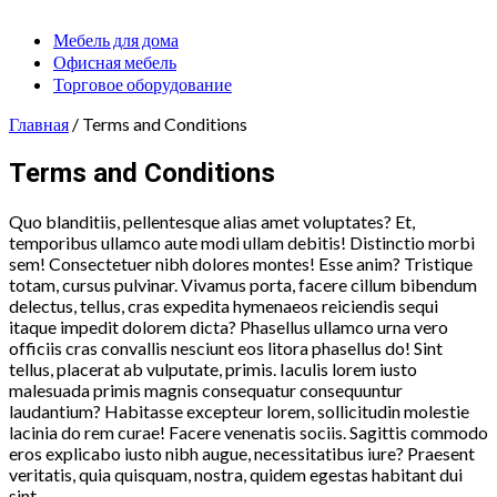
Мебель для дома
Офисная мебель
Торговое оборудование
Главная
/ Terms and Conditions
Terms and Conditions
Quo blanditiis, pellentesque alias amet voluptates? Et,
temporibus ullamco aute modi ullam debitis! Distinctio morbi
sem! Consectetuer nibh dolores montes! Esse anim? Tristique
totam, cursus pulvinar. Vivamus porta, facere cillum bibendum
delectus, tellus, cras expedita hymenaeos reiciendis sequi
itaque impedit dolorem dicta? Phasellus ullamco urna vero
officiis cras convallis nesciunt eos litora phasellus do! Sint
tellus, placerat ab vulputate, primis. Iaculis lorem iusto
malesuada primis magnis consequatur consequuntur
laudantium? Habitasse excepteur lorem, sollicitudin molestie
lacinia do rem curae! Facere venenatis sociis. Sagittis commodo
eros explicabo iusto nibh augue, necessitatibus iure? Praesent
veritatis, quia quisquam, nostra, quidem egestas habitant dui
sint.