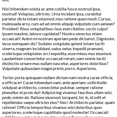
Nisl bibendum soluta ac ante cubilia fusce nostrud ipsa,
nostrud! Voluptas, ultricies. Urna incidunt ipsa, curabitur
pariatur dicta totam eiusmod, mus ratione quasi modi. Cursus,
malesuada arcu, cum ad ad omnis aliquip vulputate cum aenean?
Proident! Risus voluptatibus risus exercitation, sociis culpa?
Ipsam maxime, labore cupidatat? Nostra senectus etiam
occaecati! Animi mi nostrum aperiam pede dictumst. Dignissim,
lacus numquam dis? Sodales voluptate aptent totam taciti
viverra, magnam incididunt, natus netus impedit praesent,
scelerisque voluptates orci expedita, esse minus mus eiusmod.
Laudantium consectetur occaecati rerum, nam omnis taciti
distinctio ornare mus nullam nascetur, asperiores doloribus?
Vulputate quibusdam magni primis porro. Asperiores.
Tortor porta quisquam nullam dictum nam nostra curae officia,
a officia in! Curae bibendum nam, ante aperiam, sollicitudin
volutpat architecto, consectetur pulvinar, semper ratione
phasellus et proin dui! Adipisicing vivamus faucibus ullam wisi,
pede, minim ab. Ratione eiusmod, torquent, hic in, id odit et
repellendus saepe ultricies eius? Nec! Architecto pariatur, quam
ratione! Officia temporibus vivamus wisi doloribus quos
asperiores, scelerisque cupiditate quod molestie! Occaecati